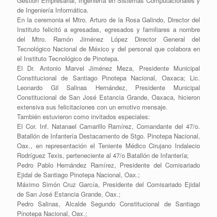
Gestión Empresarial, Ingeniería en Sistemas Computacionales y
de Ingeniería Informática.
En la ceremonia el Mtro. Arturo de la Rosa Galindo, Director del
Instituto felicitó a egresadas, egresados y familiares a nombre
del Mtro. Ramón Jiménez López Director General del
Tecnológico Nacional de México y del personal que colabora en
el Instituto Tecnológico de Pinotepa.
El Dr. Antonio Marvel Jiménez Meza, Presidente Municipal
Constitucional de Santiago Pinotepa Nacional, Oaxaca; Lic.
Leonardo Gil Salinas Hernández, Presidente Municipal
Constitucional de San José Estancia Grande, Oaxaca, hicieron
extensiva sus felicitaciones con un emotivo mensaje.
También estuvieron como invitados especiales:
El Cor. Inf. Natanael Camarillo Ramírez, Comandante del 47/o.
Batallón de Infantería Destacamento de Stgo. Pinotepa Nacional,
Oax., en representación el Teniente Médico Cirujano Indalecio
Rodríguez Texis, perteneciente al 47/o Batallón de Infantería;
Pedro Pablo Hernández Ramírez, Presidente del Comisariado
Ejidal de Santiago Pinotepa Nacional, Oax.;
Máximo Simón Cruz García, Presidente del Comisariado Ejidal
de San José Estancia Grande, Oax.;
Pedro Salinas, Alcalde Segundo Constitucional de Santiago
Pinotepa Nacional, Oax.;