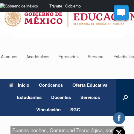
Saltar
Nota:
Tramite
Gobierno
al
este
contenido
sitio
web
incluye
un
sistema
de
accesibilidad.
Alumnos
Académicos
Egresados
Personal
Estadístic
Inicio
Conócenos
Oferta Educativa
Estudiantes
Docentes
Servicios
Vinculación
SGC
Buenas noches, Comunidad Tecnológica, son las