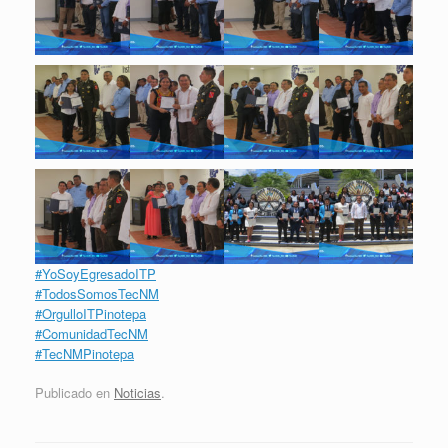
#YoSoyEgresadoITP
#TodosSomosTecNM
#OrgulloITPinotepa
#ComunidadTecNM
#TecNMPinotepa
Publicado en
Noticias
.