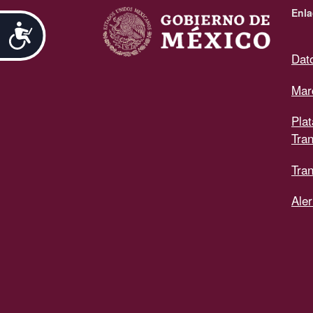
Enla
Accesibilidad
Dat
Mar
Pla
Tra
Tran
Aler