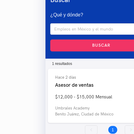
están
usando
¿Qué y dónde?
un
lector
de
pantalla;
Presione
Control-
BUSCAR
F10
para
abrir
1 resultados
un
menú
Hace 2 días
de
Asesor de ventas
accesibilidad.
$12,000 - $15,000
Mensual
Umbrales Academy
Benito Juárez, Ciudad de México
1