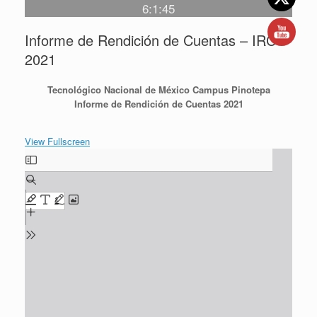
6:1:45
Informe de Rendición de Cuentas – IRC
2021
Tecnológico Nacional de México Campus Pinotepa
Informe de Rendición de Cuentas 2021
View Fullscreen
Saltar
al
contenido
del
PDF