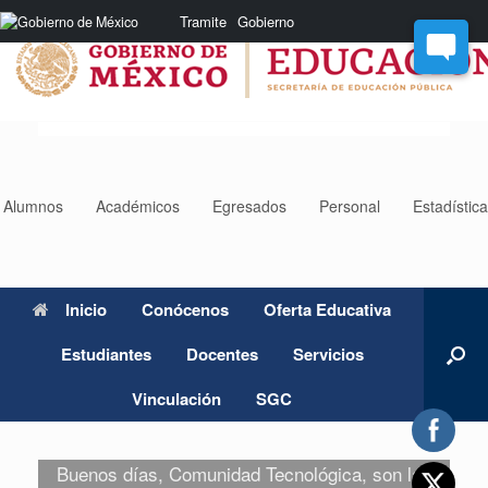
Saltar
Nota:
Tramite
Gobierno
al
este
contenido
sitio
web
incluye
un
sistema
de
accesibilidad.
Alumnos
Académicos
Egresados
Personal
Estadístic
Inicio
Conócenos
Oferta Educativa
Estudiantes
Docentes
Servicios
Vinculación
SGC
Buenos días, Comunidad Tecnológica, son las