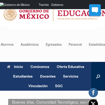
Saltar
Nota:
Tramite
Gobierno
al
este
contenido
sitio
web
incluye
un
sistema
de
accesibilidad.
Alumnos
Académicos
Egresados
Personal
Estadístic
Inicio
Conócenos
Oferta Educativa
Estudiantes
Docentes
Servicios
Vinculación
SGC
Buenos días, Comunidad Tecnológica, son las