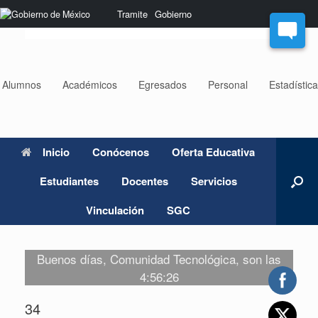
Saltar
Nota:
Tramite
Gobierno
al
este
contenido
sitio
web
incluye
un
Alumnos
Académicos
Egresados
Personal
Estadístic
sistema
de
accesibilidad.
Inicio
Conócenos
Oferta Educativa
Estudiantes
Docentes
Servicios
Vinculación
SGC
Buenos días, Comunidad Tecnológica, son las
4:56:26
34