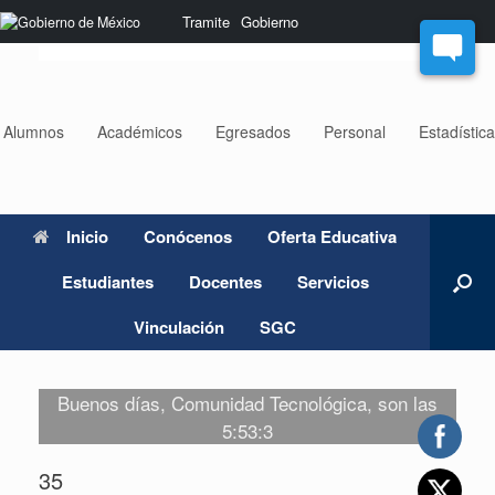
Saltar
Nota:
Tramite
Gobierno
al
este
contenido
sitio
web
incluye
un
Alumnos
Académicos
Egresados
Personal
Estadístic
sistema
de
accesibilidad.
Inicio
Conócenos
Oferta Educativa
Estudiantes
Docentes
Servicios
Vinculación
SGC
Buenos días, Comunidad Tecnológica, son las
5:53:3
35