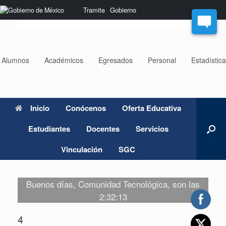
Saltar
Nota:
Tramite
Gobierno
al
este
contenido
sitio
web
incluye
un
Alumnos
Académicos
Egresados
Personal
Estadístic
sistema
de
accesibilidad.
Inicio
Conócenos
Oferta Educativa
Estudiantes
Docentes
Servicios
Vinculación
SGC
Buenos días, Comunidad Tecnológica, son las
2:32:13
4