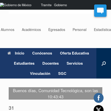
Saltar
Nota:
Tramite
Gobierno
al
este
contenido
sitio
web
incluye
un
Alumnos
Académicos
Egresados
Personal
Estadístic
sistema
de
accesibilidad.
Inicio
Conócenos
Oferta Educativa
Estudiantes
Docentes
Servicios
Vinculación
SGC
Buenos días, Comunidad Tecnológica, son las
10:43:43
31