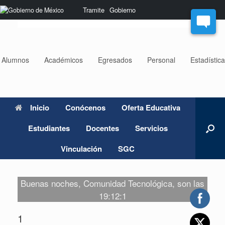
Saltar
Nota:
Tramite
Gobierno
al
este
contenido
sitio
web
incluye
un
Alumnos
Académicos
Egresados
Personal
Estadístic
sistema
de
accesibilidad.
Inicio
Conócenos
Oferta Educativa
Estudiantes
Docentes
Servicios
Vinculación
SGC
Buenas noches, Comunidad Tecnológica, son las
19:12:1
1