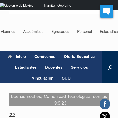
Saltar
Nota:
Tramite
Gobierno
al
este
contenido
sitio
web
incluye
un
Alumnos
Académicos
Egresados
Personal
Estadístic
sistema
de
accesibilidad.
Inicio
Conócenos
Oferta Educativa
Estudiantes
Docentes
Servicios
Vinculación
SGC
Buenas noches, Comunidad Tecnológica, son las
19:9:23
22