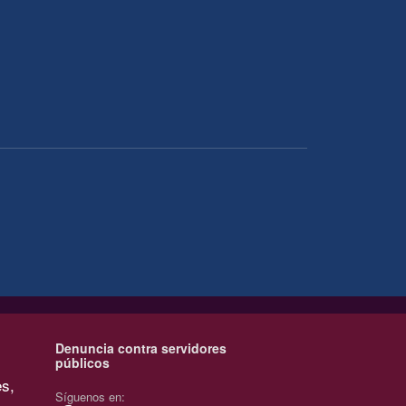
Denuncia contra servidores
públicos
es,
Síguenos en: