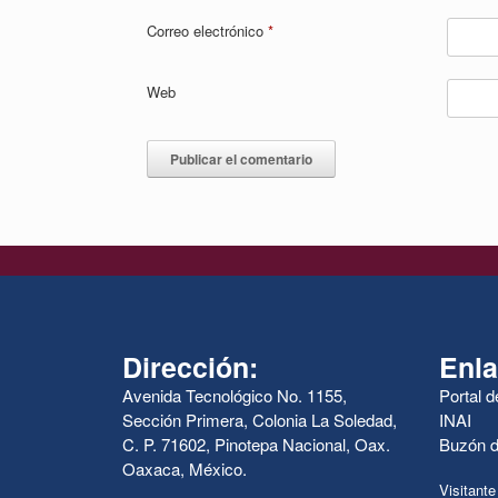
Correo electrónico
*
Web
Dirección:
Enla
Avenida Tecnológico No. 1155,
Portal 
Sección Primera, Colonia La Soledad,
INAI
C. P. 71602, Pinotepa Nacional, Oax.
Buzón d
Oaxaca, México.
Visitante