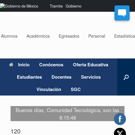
Saltar
Nota:
Tramite
Gobierno
al
este
contenido
sitio
web
incluye
un
Alumnos
Académicos
Egresados
Personal
Estadístic
sistema
de
accesibilidad.
Inicio
Conócenos
Oferta Educativa
Estudiantes
Docentes
Servicios
Vinculación
SGC
Buenos días, Comunidad Tecnológica, son las
8:15:48
120