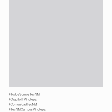
#TodosSomosTecNM
#OrgulloITPinotepa
#ComunidadTecNM
#TecNMCampusPinotepa