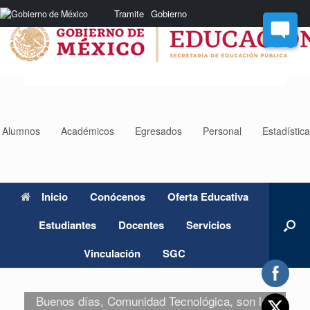
Saltar
Nota:
Tramite
Gobierno
al
este
contenido
sitio
web
incluye
un
sistema
de
accesibilidad.
Alumnos
Académicos
Egresados
Personal
Estadístic
Inicio
Conócenos
Oferta Educativa
Estudiantes
Docentes
Servicios
Vinculación
SGC
Buenos días, Comunidad Tecnológica, son las