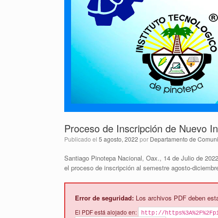
están
usando
un
lector
de
pantalla;
Presione
Control-
F10
para
abrir
un
menú
Proceso de Inscripción de Nuevo I
de
accesibilidad.
Publicado el
5 agosto, 2022
por
Departamento de Comunic
Santiago Pinotepa Nacional, Oax., 14 de Julio de 202
el proceso de inscripción al semestre agosto-diciembr
Error de seguridad:
Los archivos PDF deben estar
El PDF está alojado en:
http://https%3A%2F%2Fp