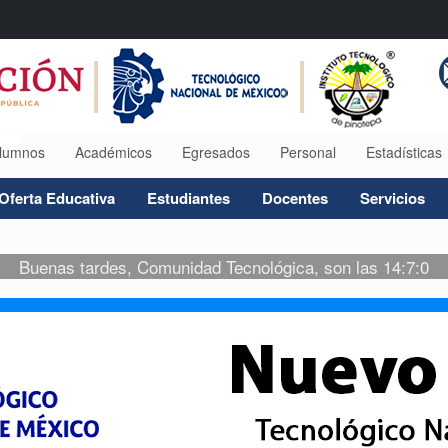
lumnos
Académicos
Egresados
Personal
Estadísticas
Oferta Educativa
Estudiantes
Docentes
Servicios
Buenas tardes, Comunidad Tecnológica, son las 14:7:0