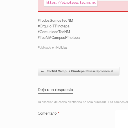
.
https://pinotepa.tecnm.mx
#TodosSomosTecNM
#OrgulloITPinotepa
#ComunidadTecNM
#TecNMCampusPinotepa
Publicado en
Noticias
.
Navegador de artículos
←
TecNM Campus Pinotepa Reinscripciones al…
Deja una respuesta
Tu dirección de correo electrónico no será publicada.
Los campos ob
Comentario
*