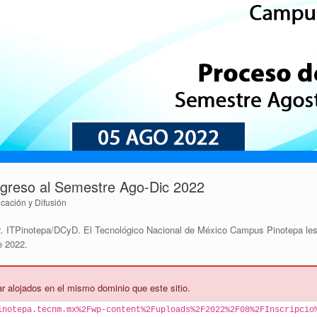
ngreso al Semestre Ago-Dic 2022
ación y Difusión
2. ITPinotepa/DCyD. El Tecnológico Nacional de México Campus Pinotepa les 
e 2022.
 alojados en el mismo dominio que este sitio.
inotepa.tecnm.mx%2Fwp-content%2Fuploads%2F2022%2F08%2FInscripcio