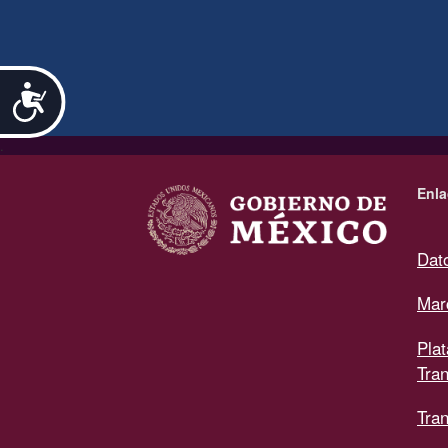
Accesibilidad
.
Enla
Dat
Mar
Pla
Tra
Tran