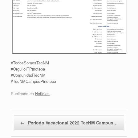
#TodosSomosTecNM
#OrgulloITPinotepa
#ComunidadTecNM
#TecNMCampusPinotepa
Publicado en
Noticias
.
Navegador de artículos
←
Periodo Vacacional 2022 TecNM Campus…