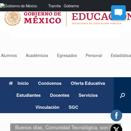
Saltar
Nota:
Tramite
Gobierno
al
este
contenido
sitio
web
incluye
un
sistema
de
accesibilidad.
Alumnos
Académicos
Egresados
Personal
Estadístic
Inicio
Conócenos
Oferta Educativa
Estudiantes
Docentes
Servicios
Vinculación
SGC
Buenos días, Comunidad Tecnológica, son las