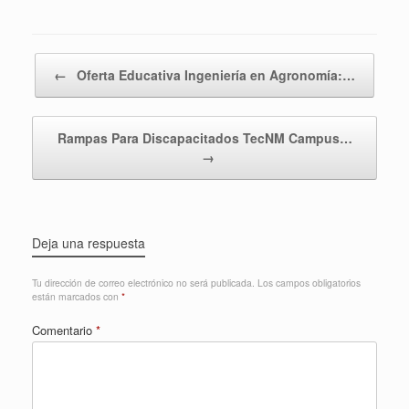
Navegador de artículos
←
Oferta Educativa Ingeniería en Agronomía:…
Rampas Para Discapacitados TecNM Campus…
→
Deja una respuesta
Tu dirección de correo electrónico no será publicada.
Los campos obligatorios
están marcados con
*
Comentario
*