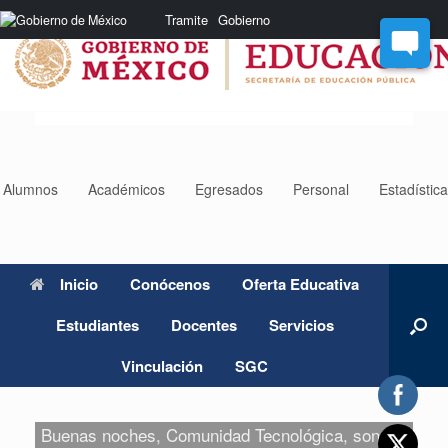
Saltar
Nota:
Tramite
Gobierno
al
este
contenido
sitio
web
incluye
un
sistema
de
accesibilidad.
Alumnos
Académicos
Egresados
Personal
Estadístic
Inicio
Conócenos
Oferta Educativa
Estudiantes
Docentes
Servicios
Vinculación
SGC
Buenas noches, Comunidad Tecnológica, son las