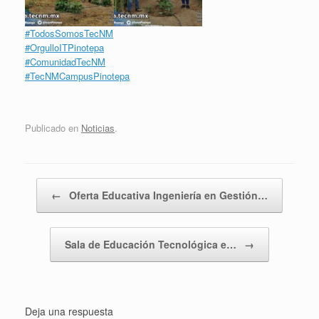
#TodosSomosTecNM
#OrgulloITPinotepa
#ComunidadTecNM
#TecNMCampusPinotepa
Publicado en
Noticias
.
Navegador de artículos
←
Oferta Educativa Ingeniería en Gestión…
Sala de Educación Tecnológica e…
→
Deja una respuesta