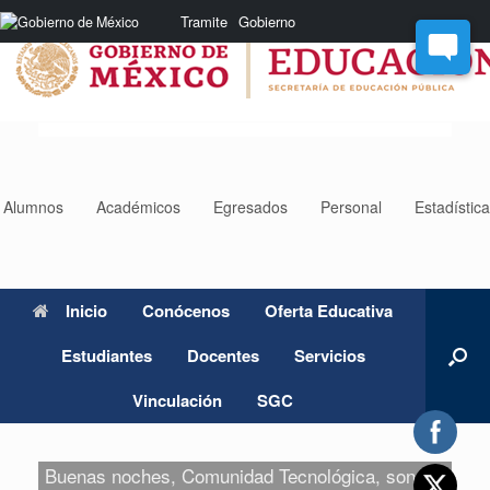
Saltar
Nota:
Tramite
Gobierno
al
este
contenido
sitio
web
incluye
un
sistema
de
accesibilidad.
Alumnos
Académicos
Egresados
Personal
Estadístic
Inicio
Conócenos
Oferta Educativa
Estudiantes
Docentes
Servicios
Vinculación
SGC
Buenas noches, Comunidad Tecnológica, son las