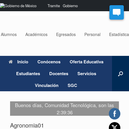
Saltar
Nota:
Tramite
Gobierno
al
este
contenido
sitio
web
incluye
un
Alumnos
Académicos
Egresados
Personal
Estadístic
sistema
de
accesibilidad.
Inicio
Conócenos
Oferta Educativa
Estudiantes
Docentes
Servicios
Vinculación
SGC
Buenos días, Comunidad Tecnológica, son las
2:39:36
Agronomia01