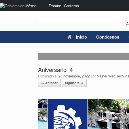
Saltar
Nota:
Tramite
Gobierno
al
este
contenido
sitio
web
A
incluye
un
sistema
Inicio
Conócenos
de
accesibilidad.
Presione
Control-
F11
Aniversario_4
para
ajustar
Publicado el
20 noviembre, 2022
por
Master Web TecNM 
el
← Anterior
Siguiente →
sitio
web
a
las
personas
con
discapacidad
visual
que