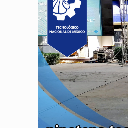
están
usando
un
lector
de
pantalla;
Presione
Control-
F10
para
abrir
un
menú
de
accesibilidad.