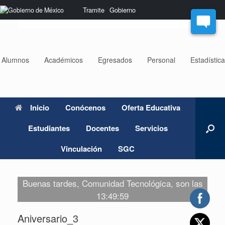
Saltar
Nota:
Tramite
Gobierno
al
este
contenido
sitio
web
incluye
un
Alumnos
Académicos
Egresados
Personal
Estadístic
sistema
de
accesibilidad.
Inicio
Conócenos
Oferta Educativa
Estudiantes
Docentes
Servicios
Vinculación
SGC
Buenas tardes, Comunidad Tecnológica, son las
13:49:59
Aniversario_3