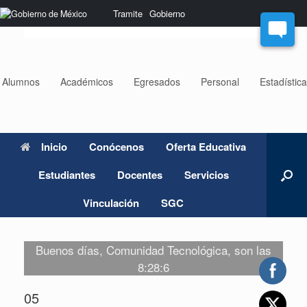
Saltar
Nota:
Tramite
Gobierno
al
este
contenido
sitio
web
incluye
un
Alumnos
Académicos
Egresados
Personal
Estadístic
sistema
de
accesibilidad.
Inicio
Conócenos
Oferta Educativa
Estudiantes
Docentes
Servicios
Vinculación
SGC
Buenos días, Comunidad Tecnológica, son las
8:28:6
05