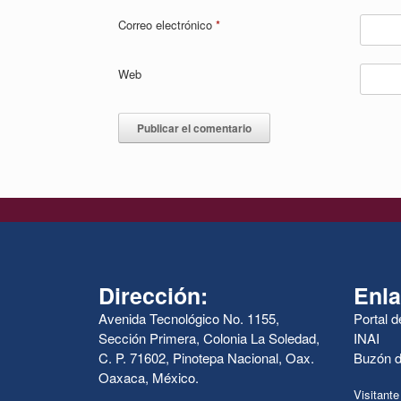
Correo electrónico
*
Web
Dirección:
Enla
Avenida Tecnológico No. 1155,
Portal 
Sección Primera, Colonia La Soledad,
INAI
C. P. 71602, Pinotepa Nacional, Oax.
Buzón d
Oaxaca, México.
Visitante