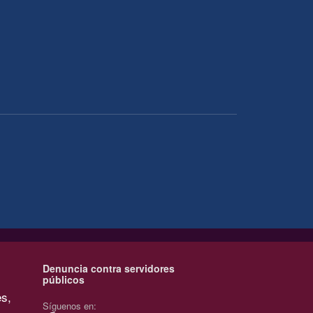
Denuncia contra servidores
públicos
es,
Síguenos en: