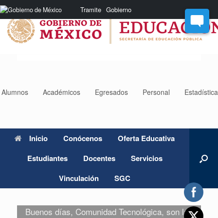
Saltar
Nota:
Tramite
Gobierno
al
este
contenido
sitio
web
incluye
un
sistema
de
accesibilidad.
Alumnos
Académicos
Egresados
Personal
Estadístic
Inicio
Conócenos
Oferta Educativa
Estudiantes
Docentes
Servicios
Vinculación
SGC
Buenos días, Comunidad Tecnológica, son las