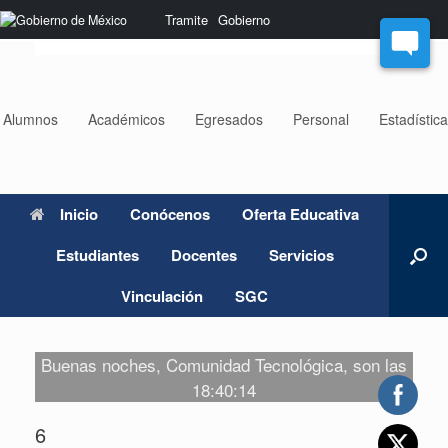
Saltar
Nota:
Tramite
Gobierno
al
este
contenido
sitio
web
incluye
un
Alumnos
Académicos
Egresados
Personal
Estadístic
sistema
de
accesibilidad.
Inicio
Conócenos
Oferta Educativa
Estudiantes
Docentes
Servicios
Vinculación
SGC
Buenas noches, Comunidad Tecnológica, son las
18:40:14
6