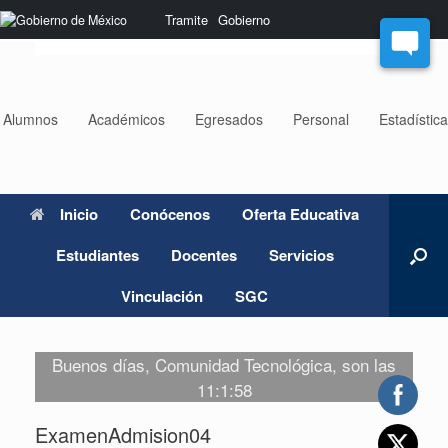
Saltar
Nota:
Tramite
Gobierno
al
este
contenido
sitio
web
incluye
un
Alumnos
Académicos
Egresados
Personal
Estadístic
sistema
de
accesibilidad.
Inicio
Conócenos
Oferta Educativa
Estudiantes
Docentes
Servicios
Vinculación
SGC
Buenos días, Comunidad Tecnológica, son las
11:1:58
ExamenAdmision04