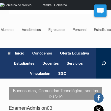
Saltar
Nota:
Tramite
Gobierno
al
este
contenido
sitio
web
incluye
un
Alumnos
Académicos
Egresados
Personal
Estadístic
sistema
de
accesibilidad.
Inicio
Conócenos
Oferta Educativa
Estudiantes
Docentes
Servicios
Vinculación
SGC
Buenos días, Comunidad Tecnológica, son las
6:16:19
ExamenAdmision03