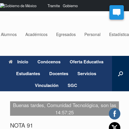
Saltar
Nota:
Tramite
Gobierno
al
este
contenido
sitio
web
incluye
un
Alumnos
Académicos
Egresados
Personal
Estadístic
sistema
de
accesibilidad.
Inicio
Conócenos
Oferta Educativa
Estudiantes
Docentes
Servicios
Vinculación
SGC
Buenas tardes, Comunidad Tecnológica, son las
14:57:25
NOTA 91