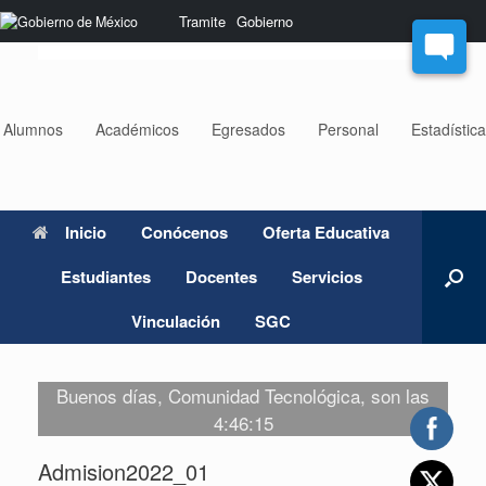
Saltar
Nota:
Tramite
Gobierno
al
este
contenido
sitio
web
incluye
un
Alumnos
Académicos
Egresados
Personal
Estadístic
sistema
de
accesibilidad.
Inicio
Conócenos
Oferta Educativa
Estudiantes
Docentes
Servicios
Vinculación
SGC
Buenos días, Comunidad Tecnológica, son las
4:46:15
Admision2022_01