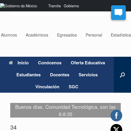
Saltar
Nota:
Tramite
Gobierno
al
este
contenido
sitio
web
incluye
un
Alumnos
Académicos
Egresados
Personal
Estadístic
sistema
de
accesibilidad.
Inicio
Conócenos
Oferta Educativa
Estudiantes
Docentes
Servicios
Vinculación
SGC
Buenos días, Comunidad Tecnológica, son las
6:8:35
34