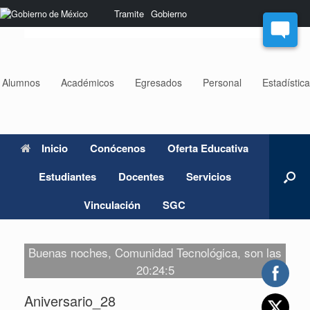
Saltar
Nota:
Tramite
Gobierno
al
este
contenido
sitio
web
incluye
un
Alumnos
Académicos
Egresados
Personal
Estadístic
sistema
de
accesibilidad.
Inicio
Conócenos
Oferta Educativa
Estudiantes
Docentes
Servicios
Vinculación
SGC
Buenas noches, Comunidad Tecnológica, son las
20:24:5
Aniversario_28