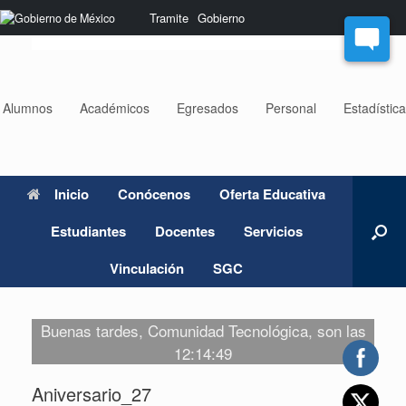
Saltar
Nota:
Tramite
Gobierno
al
este
contenido
sitio
web
incluye
un
Alumnos
Académicos
Egresados
Personal
Estadístic
sistema
de
accesibilidad.
Inicio
Conócenos
Oferta Educativa
Estudiantes
Docentes
Servicios
Vinculación
SGC
Buenas tardes, Comunidad Tecnológica, son las
12:14:49
Aniversario_27