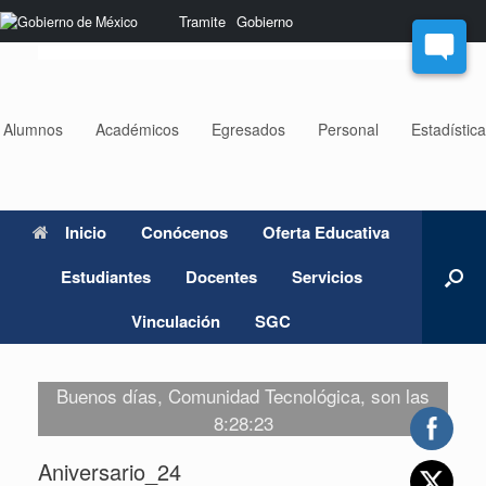
Saltar
Nota:
Tramite
Gobierno
al
este
contenido
sitio
web
incluye
un
Alumnos
Académicos
Egresados
Personal
Estadístic
sistema
de
accesibilidad.
Inicio
Conócenos
Oferta Educativa
Estudiantes
Docentes
Servicios
Vinculación
SGC
Buenos días, Comunidad Tecnológica, son las
8:28:23
Aniversario_24