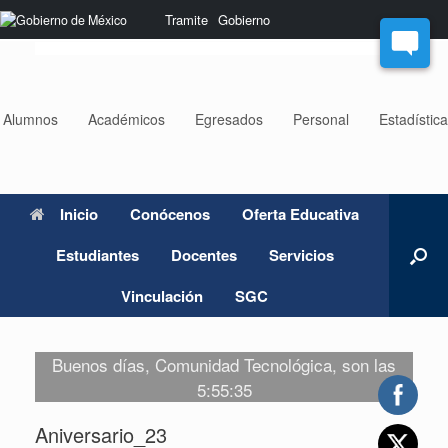
Saltar
Nota:
Tramite
Gobierno
al
este
contenido
sitio
web
incluye
un
Alumnos
Académicos
Egresados
Personal
Estadístic
sistema
de
accesibilidad.
Inicio
Conócenos
Oferta Educativa
Estudiantes
Docentes
Servicios
Vinculación
SGC
Buenos días, Comunidad Tecnológica, son las
5:55:35
Aniversario_23