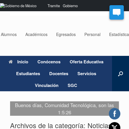
Saltar
Nota:
Tramite
Gobierno
al
este
contenido
sitio
web
incluye
un
Alumnos
Académicos
Egresados
Personal
Estadístic
sistema
de
accesibilidad.
Inicio
Conócenos
Oferta Educativa
Estudiantes
Docentes
Servicios
Vinculación
SGC
Buenos días, Comunidad Tecnológica, son las
1:5:26
Archivos de la categoría:
Noticias