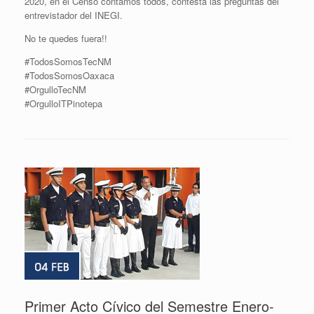
2020, en el Censo contamos todos, contesta las preguntas del
entrevistador del INEGI.
No te quedes fuera!!
#TodosSomosTecNM
#TodosSomosOaxaca
#OrgulloTecNM
#OrgulloITPinotepa
Primer Acto Cívico del Semestre Enero-