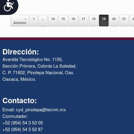
Accesibilidad
Navegador de artículos
«
1
…
14
15
16
17
18
19
20
21
Anterior
Dirección:
Avenida Tecnológico No. 1155,
Sección Primera, Colonia La Soledad,
C. P. 71602, Pinotepa Nacional, Oax.
Oaxaca, México.
Contacto:
Email: cyd_pinotepa@tecnm.mx
Conmutador:
+52 (954) 54 3 53 05
+52 (954) 54 3 52 87