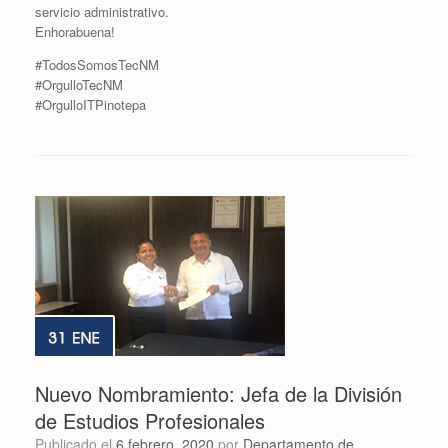
servicio administrativo.
Enhorabuena!
#TodosSomosTecNM
#OrgulloTecNM
#OrgulloITPinotepa
Nuevo Nombramiento: Jefa de la División
de Estudios Profesionales
Publicado el
6 febrero, 2020
por
Departamento de