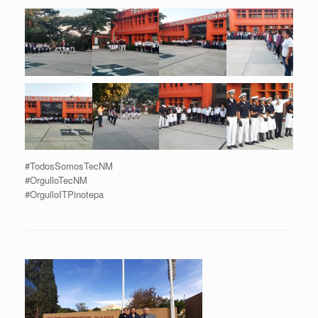
#TodosSomosTecNM
#OrgulloTecNM
#OrgulloITPinotepa