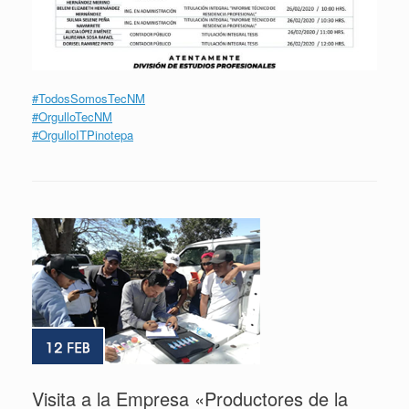
#
TodosSomosTecNM
#
OrgulloTecNM
#
OrgulloITPinotepa
Visita a la Empresa «Productores de la