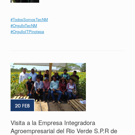
#
TodosSomosTecNM
#
OrgulloTecNM
#
OrgulloITPinotepa
Visita a la Empresa Integradora
Agroempresarial del Rio Verde S.P.R de