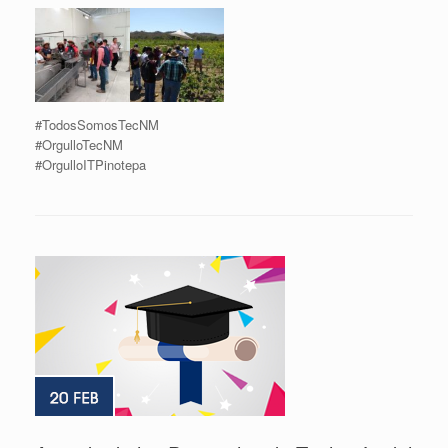
#TodosSomosTecNM
#OrgulloTecNM
#OrgulloITPinotepa