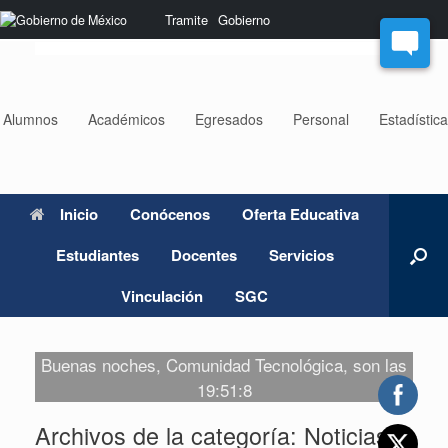
Saltar
Nota:
Tramite
Gobierno
al
este
contenido
sitio
web
incluye
un
Alumnos
Académicos
Egresados
Personal
Estadístic
sistema
de
accesibilidad.
Inicio
Conócenos
Oferta Educativa
Estudiantes
Docentes
Servicios
Vinculación
SGC
Buenas noches, Comunidad Tecnológica, son las
19:51:8
Archivos de la categoría:
Noticias