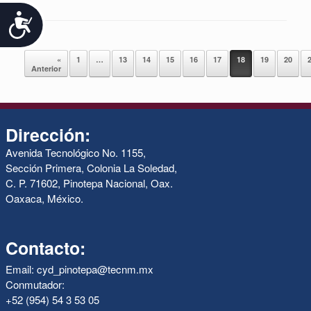
Accesibilidad
Navegador de artículos
«
1
…
13
14
15
16
17
18
19
20
Anterior
Dirección:
Avenida Tecnológico No. 1155,
Sección Primera, Colonia La Soledad,
C. P. 71602, Pinotepa Nacional, Oax.
Oaxaca, México.
Contacto:
Email: cyd_pinotepa@tecnm.mx
Conmutador:
+52 (954) 54 3 53 05