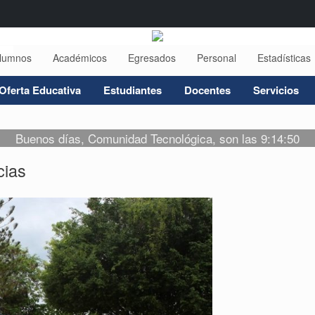
lumnos
Académicos
Egresados
Personal
Estadísticas
Oferta Educativa
Estudiantes
Docentes
Servicios
Buenos días, Comunidad Tecnológica, son las 9:14:50
cias