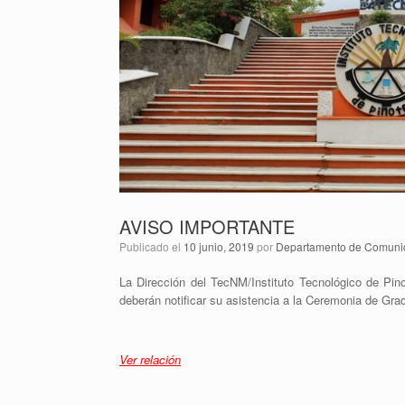
están
usando
un
lector
de
pantalla;
Presione
Control-
F10
para
abrir
un
menú
AVISO IMPORTANTE
de
Publicado el
10 junio, 2019
por
Departamento de Comunic
accesibilidad.
La Dirección del TecNM/Instituto Tecnológico de Pin
deberán notificar su asistencia a la Ceremonia de Gradu
Ver relación