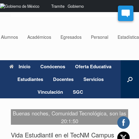
Saltar
Nota:
Tramite
Gobierno
al
este
contenido
sitio
web
incluye
un
Alumnos
Académicos
Egresados
Personal
Estadístic
sistema
de
accesibilidad.
Inicio
Conócenos
Oferta Educativa
Estudiantes
Docentes
Servicios
Vinculación
SGC
Buenas noches, Comunidad Tecnológica, son las
20:1:50
Vida Estudiantil en el TecNM Campus