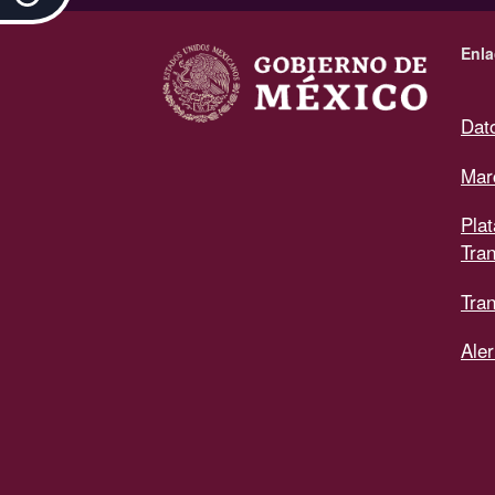
.
Enla
Dat
Mar
Pla
Tra
Tran
Aler