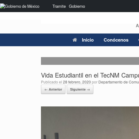
Saltar
Nota:
Tramite
Gobierno
al
este
contenido
sitio
web
A
incluye
un
sistema
Inicio
Conócenos
de
accesibilidad.
Presione
Control-
F11
Vida Estudiantil en el TecNM Camp
para
ajustar
Publicado el
28 febrero, 2020
por
Departamento de Comun
el
← Anterior
Siguiente →
sitio
web
a
las
personas
con
discapacidad
visual
que