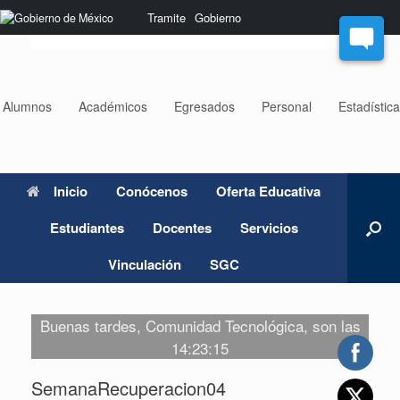
Saltar
Nota:
Tramite
Gobierno
al
este
contenido
sitio
web
incluye
un
Alumnos
Académicos
Egresados
Personal
Estadístic
sistema
de
accesibilidad.
Inicio
Conócenos
Oferta Educativa
Estudiantes
Docentes
Servicios
Vinculación
SGC
Buenas tardes, Comunidad Tecnológica, son las
14:23:15
SemanaRecuperacion04