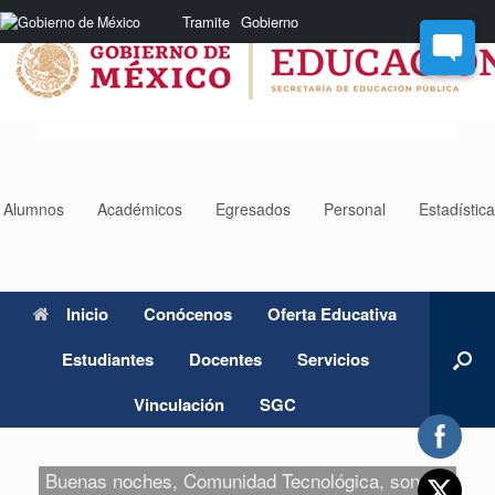
Saltar
Nota:
Tramite
Gobierno
al
este
contenido
sitio
web
incluye
un
sistema
de
accesibilidad.
Alumnos
Académicos
Egresados
Personal
Estadístic
Inicio
Conócenos
Oferta Educativa
Estudiantes
Docentes
Servicios
Vinculación
SGC
Buenas noches, Comunidad Tecnológica, son las