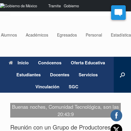
Saltar
Nota:
Tramite
Gobierno
al
este
contenido
sitio
web
incluye
un
Alumnos
Académicos
Egresados
Personal
Estadístic
sistema
de
accesibilidad.
Inicio
Conócenos
Oferta Educativa
Estudiantes
Docentes
Servicios
Vinculación
SGC
Buenas noches, Comunidad Tecnológica, son las
20:43:9
Reunión con un Grupo de Productores de