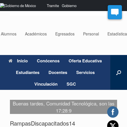
Saltar
Nota:
Tramite
Gobierno
al
este
contenido
sitio
web
incluye
un
Alumnos
Académicos
Egresados
Personal
Estadístic
sistema
de
accesibilidad.
Inicio
Conócenos
Oferta Educativa
Estudiantes
Docentes
Servicios
Vinculación
SGC
Buenas tardes, Comunidad Tecnológica, son las
17:28:9
RampasDiscapacitados14