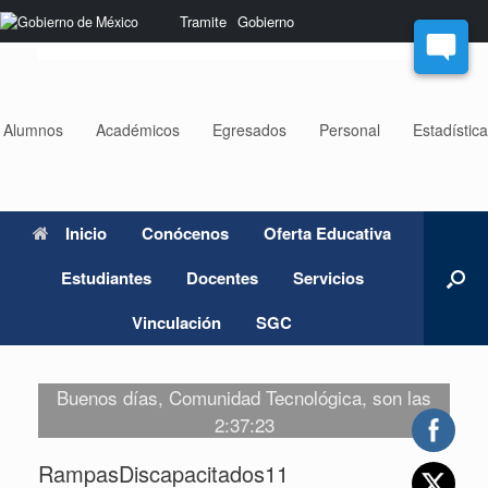
Saltar
Nota:
Tramite
Gobierno
al
este
contenido
sitio
web
incluye
un
Alumnos
Académicos
Egresados
Personal
Estadístic
sistema
de
accesibilidad.
Inicio
Conócenos
Oferta Educativa
Estudiantes
Docentes
Servicios
Vinculación
SGC
Buenos días, Comunidad Tecnológica, son las
2:37:23
RampasDiscapacitados11