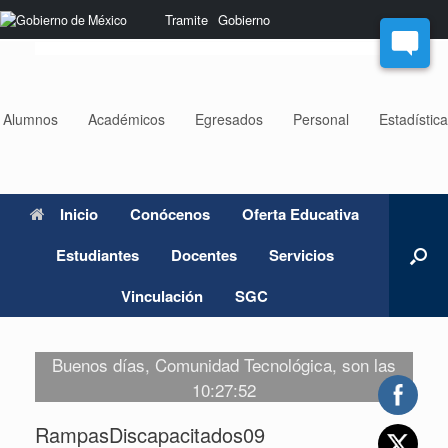
Saltar
Nota:
Tramite
Gobierno
al
este
contenido
sitio
web
incluye
un
Alumnos
Académicos
Egresados
Personal
Estadístic
sistema
de
accesibilidad.
Inicio
Conócenos
Oferta Educativa
Estudiantes
Docentes
Servicios
Vinculación
SGC
Buenos días, Comunidad Tecnológica, son las
10:27:52
RampasDiscapacitados09