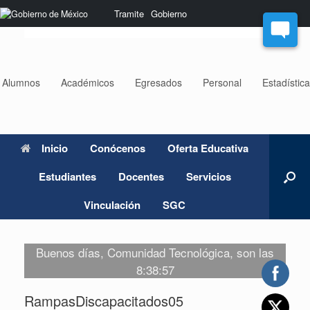
Saltar
Nota:
Tramite
Gobierno
al
este
contenido
sitio
web
incluye
un
Alumnos
Académicos
Egresados
Personal
Estadístic
sistema
de
accesibilidad.
Inicio
Conócenos
Oferta Educativa
Estudiantes
Docentes
Servicios
Vinculación
SGC
Buenos días, Comunidad Tecnológica, son las
8:38:57
RampasDiscapacitados05