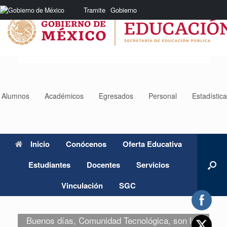
Saltar
Nota:
Tramite
Gobierno
al
este
contenido
sitio
web
incluye
un
sistema
de
accesibilidad.
Alumnos
Académicos
Egresados
Personal
Estadístic
Inicio
Conócenos
Oferta Educativa
Estudiantes
Docentes
Servicios
Vinculación
SGC
Buenos días, Comunidad Tecnológica, son las