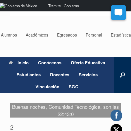
Saltar
Nota:
Tramite
Gobierno
al
este
contenido
sitio
web
incluye
un
Alumnos
Académicos
Egresados
Personal
Estadístic
sistema
de
accesibilidad.
Inicio
Conócenos
Oferta Educativa
Estudiantes
Docentes
Servicios
Vinculación
SGC
Buenas noches, Comunidad Tecnológica, son las
22:43:0
2