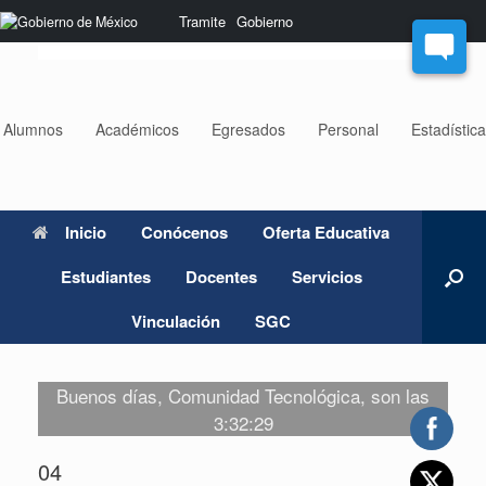
Saltar
Nota:
Tramite
Gobierno
al
este
contenido
sitio
web
incluye
un
Alumnos
Académicos
Egresados
Personal
Estadístic
sistema
de
accesibilidad.
Inicio
Conócenos
Oferta Educativa
Estudiantes
Docentes
Servicios
Vinculación
SGC
Buenos días, Comunidad Tecnológica, son las
3:32:29
04