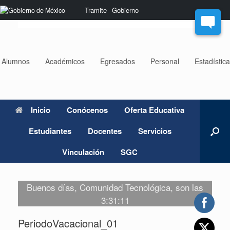
Saltar
Nota:
Tramite
Gobierno
al
este
contenido
sitio
web
incluye
un
Alumnos
Académicos
Egresados
Personal
Estadístic
sistema
de
accesibilidad.
Inicio
Conócenos
Oferta Educativa
Estudiantes
Docentes
Servicios
Vinculación
SGC
Buenos días, Comunidad Tecnológica, son las
3:31:11
PeriodoVacacional_01