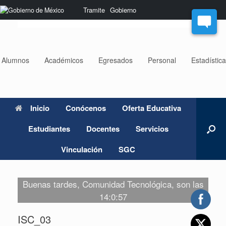
Saltar
Nota:
Tramite
Gobierno
al
este
contenido
sitio
web
incluye
un
Alumnos
Académicos
Egresados
Personal
Estadístic
sistema
de
accesibilidad.
Inicio
Conócenos
Oferta Educativa
Estudiantes
Docentes
Servicios
Vinculación
SGC
Buenas tardes, Comunidad Tecnológica, son las
14:0:57
ISC_03